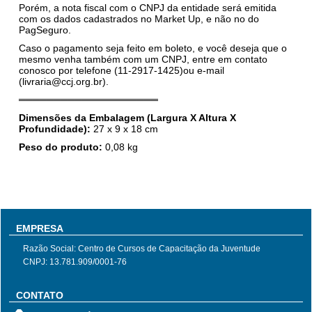
Porém, a nota fiscal com o CNPJ da entidade será emitida
com os dados cadastrados no Market Up, e não no do
PagSeguro.
Caso o pagamento seja feito em boleto, e você deseja que o
mesmo venha também com um CNPJ, entre em contato
conosco por telefone (11-2917-1425)ou e-mail
(livraria@ccj.org.br).
════════════════════
Dimensões da Embalagem (Largura X Altura X
Profundidade):
27
x
9
x 18 cm
Peso do produto:
0,08
kg
EMPRESA
Razão Social: Centro de Cursos de Capacitação da Juventude
CNPJ: 13.781.909/0001-76
CONTATO