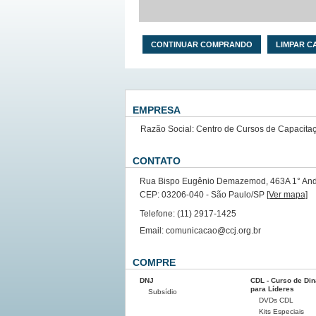
CONTINUAR COMPRANDO
LIMPAR C
EMPRESA
Razão Social: Centro de Cursos de Capacita
CONTATO
Rua Bispo Eugênio Demazemod, 463A 1° Andar
CEP: 03206-040 - São Paulo/SP
[Ver mapa]
Telefone: (11) 2917-1425
Email: comunicacao@ccj.org.br
COMPRE
DNJ
CDL - Curso de Di
para Líderes
Subsídio
DVDs CDL
Kits Especiais