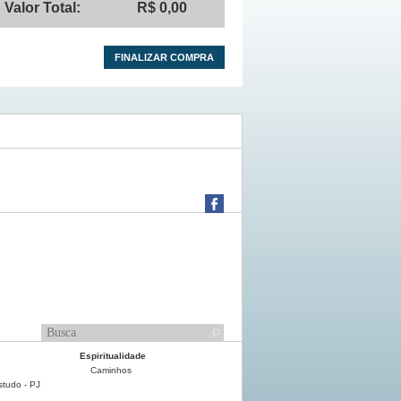
Valor Total:
R$ 0,00
FINALIZAR COMPRA
Centro de Cursos de Capacitação d
Espiritualidade
Caminhos
tudo - PJ