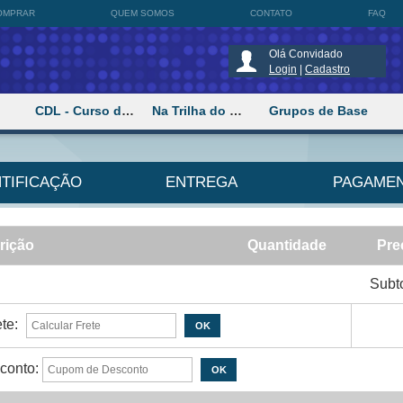
OMPRAR
QUEM SOMOS
CONTATO
FAQ
Olá Convidado
Login
|
Cadastro
CDL - Curso de Dinâmica para Líderes
Na Trilha do Grupo de Jovens
Grupos de Base
NTIFICAÇÃO
ENTREGA
PAGAME
rição
Quantidade
Pre
Subt
te:
conto: