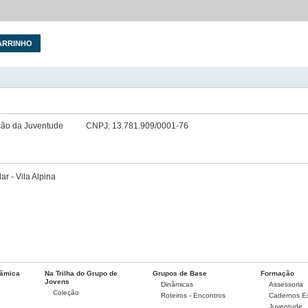
ARRINHO
ção da Juventude
CNPJ: 13.781.909/0001-76
 - Vila Alpina
nâmica
Na Trilha do Grupo de
Grupos de Base
Formação
Jovens
Dinâmicas
Assessoria
Coleção
Roteiros - Encontros
Cadernos Es
Juventude