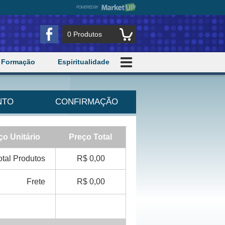
POWERED BY
MARKETUP
Centro de Cursos de Capacitação da Juventu
0
Produtos
Formação
Espiritualidade
NTO
CONFIRMAÇÃO
ço Unitário
Preço Total
otal Produtos
R$ 0,00
Frete
R$ 0,00